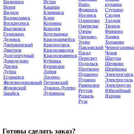
Бронница
Истра
Наро-
купавна
Верея
Кашира
Фоминск
Ступино
Видное
Климовск
Ногинск
Сходня
Волоколамск
Клин
Одинцово
Талдом
Воскресенск
Коломна
Ожерелье
Троицк
Высоковск
Королев
Озеры
Фрязино
Голицыно
Котельники
Орехово-
Химки
Дедовск
Красноармейск
Зуево
Хотьково
Джержинский
Красногорск
Павловский
Черноголовка
Дмитров
Краснозаводск
Пасад
Чехов
Долгопрудный
Краснознаменск
Пересвет
Шатура
Домодедово
Кубинка
Подольск
Щелково
Дрезна
Куровское
Протвино
Щербинка
Дубна
Лобня
Пушкино
Электрогорск
Егорьевск
Лосино-
Пущино
Электросталь
Железнодорожный
Петровский
Раменское
Электроугли
Жуковский
Лукино-Дулево
Реутов
Юбилейный
Зарайск
Луховицы
Рошаль
Яхрома
Руза
Готовы сделать заказ?