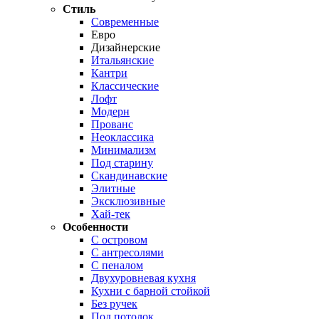
Стиль
Современные
Евро
Дизайнерские
Итальянские
Кантри
Классические
Лофт
Модерн
Прованс
Неоклассика
Минимализм
Под старину
Скандинавские
Элитные
Эксклюзивные
Хай-тек
Особенности
С островом
С антресолями
С пеналом
Двухуровневая кухня
Кухни с барной стойкой
Без ручек
Под потолок