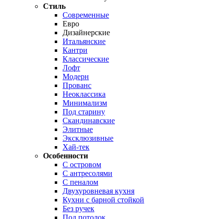
Стиль
Современные
Евро
Дизайнерские
Итальянские
Кантри
Классические
Лофт
Модерн
Прованс
Неоклассика
Минимализм
Под старину
Скандинавские
Элитные
Эксклюзивные
Хай-тек
Особенности
С островом
С антресолями
С пеналом
Двухуровневая кухня
Кухни с барной стойкой
Без ручек
Под потолок