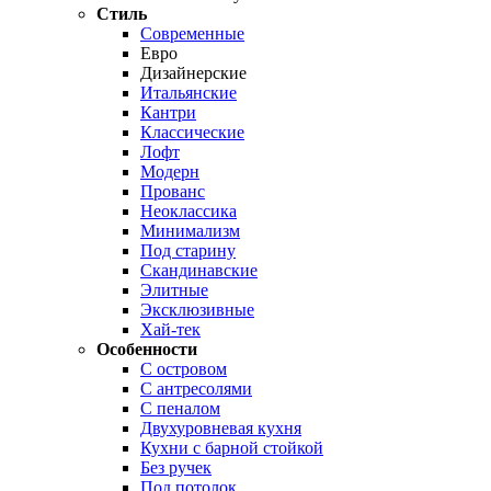
Стиль
Современные
Евро
Дизайнерские
Итальянские
Кантри
Классические
Лофт
Модерн
Прованс
Неоклассика
Минимализм
Под старину
Скандинавские
Элитные
Эксклюзивные
Хай-тек
Особенности
С островом
С антресолями
С пеналом
Двухуровневая кухня
Кухни с барной стойкой
Без ручек
Под потолок