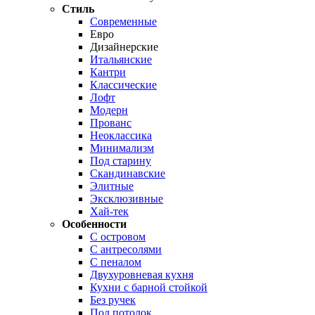
Стиль
Современные
Евро
Дизайнерские
Итальянские
Кантри
Классические
Лофт
Модерн
Прованс
Неоклассика
Минимализм
Под старину
Скандинавские
Элитные
Эксклюзивные
Хай-тек
Особенности
С островом
С антресолями
С пеналом
Двухуровневая кухня
Кухни с барной стойкой
Без ручек
Под потолок