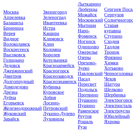
Лыткарино
Люберцы
Сергиев Поса
Москва
Звенигород
Можайск
Серпухов
Апрелевка
Зеленоград
Московский
Солнечногор
Балашиха
Ивантеевка
Мытищи
Старая
Бронница
Истра
Наро-
купавна
Верея
Кашира
Фоминск
Ступино
Видное
Климовск
Ногинск
Сходня
Волоколамск
Клин
Одинцово
Талдом
Воскресенск
Коломна
Ожерелье
Троицк
Высоковск
Королев
Озеры
Фрязино
Голицыно
Котельники
Орехово-
Химки
Дедовск
Красноармейск
Зуево
Хотьково
Джержинский
Красногорск
Павловский
Черноголовка
Дмитров
Краснозаводск
Пасад
Чехов
Долгопрудный
Краснознаменск
Пересвет
Шатура
Домодедово
Кубинка
Подольск
Щелково
Дрезна
Куровское
Протвино
Щербинка
Дубна
Лобня
Пушкино
Электрогорск
Егорьевск
Лосино-
Пущино
Электросталь
Железнодорожный
Петровский
Раменское
Электроугли
Жуковский
Лукино-Дулево
Реутов
Юбилейный
Зарайск
Луховицы
Рошаль
Яхрома
Руза