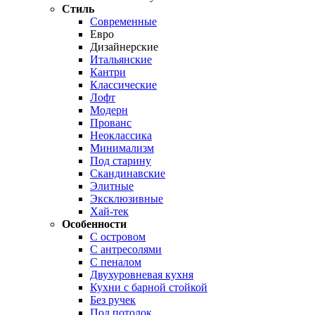
Стиль
Современные
Евро
Дизайнерские
Итальянские
Кантри
Классические
Лофт
Модерн
Прованс
Неоклассика
Минимализм
Под старину
Скандинавские
Элитные
Эксклюзивные
Хай-тек
Особенности
С островом
С антресолями
С пеналом
Двухуровневая кухня
Кухни с барной стойкой
Без ручек
Под потолок