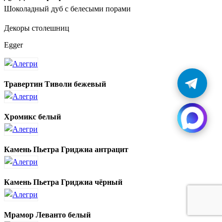
Шоколадный дуб с белесыми порами
Декоры столешниц
Egger
Травертин Тиволи бежевый
Хромикс белый
Камень Пьетра Гриджиа антрацит
Камень Пьетра Гриджиа чёрный
Мрамор Леванто белый