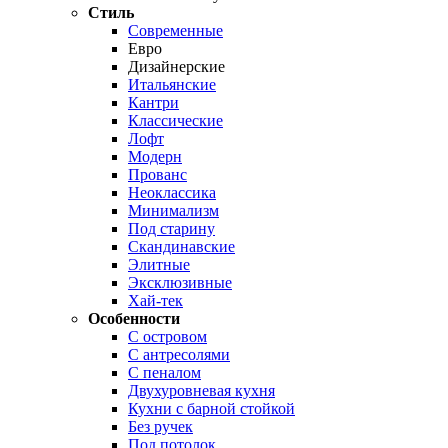
Стиль
Современные
Евро
Дизайнерские
Итальянские
Кантри
Классические
Лофт
Модерн
Прованс
Неоклассика
Минимализм
Под старину
Скандинавские
Элитные
Эксклюзивные
Хай-тек
Особенности
С островом
С антресолями
С пеналом
Двухуровневая кухня
Кухни с барной стойкой
Без ручек
Под потолок