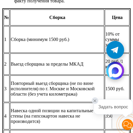
факту получения товара.
№
Сборка
Цена
10% от
1
Сборка (минимум 1500 руб.)
суммы
заказа
20 руб./1
2
Выезд сборщика за пределы МКАД
км
Повторный выезд сборщика (не по вине
3
исполнителя) по г. Москве и Московской
1500 руб.
области (без учета километража)
Задать вопрос
Навеска одной позиции на капитальные
4
стены (на гипсокартон навеска не
350 руб.
производится)