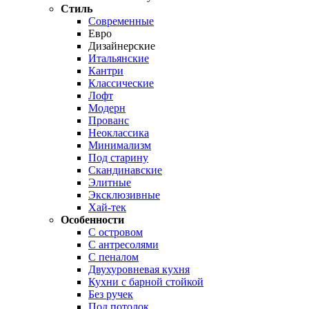
Стиль
Современные
Евро
Дизайнерские
Итальянские
Кантри
Классические
Лофт
Модерн
Прованс
Неоклассика
Минимализм
Под старину
Скандинавские
Элитные
Эксклюзивные
Хай-тек
Особенности
С островом
С антресолями
С пеналом
Двухуровневая кухня
Кухни с барной стойкой
Без ручек
Под потолок