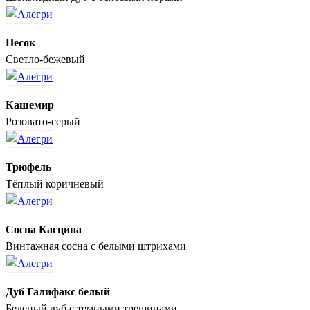
Песок
Светло-бежевый
Кашемир
Розовато-серый
Трюфель
Тёплый коричневый
Сосна Касцина
Винтажная сосна с белыми штрихами
Дуб Галифакс белый
Беленый дуб с темными трещинами