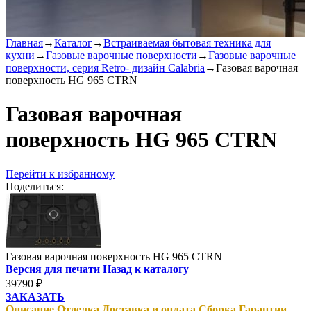
Главная
→
Каталог
→
Встраиваемая бытовая техника для
кухни
→
Газовые варочные поверхности
→
Газовые варочные
поверхности, серия Retro- дизайн Calabria
→
Газовая варочная
поверхность HG 965 CTRN
Газовая варочная
поверхность HG 965 CTRN
Перейти к избранному
Поделиться:
Газовая варочная поверхность HG 965 CTRN
Версия для печати
Назад к каталогу
39790
₽
ЗАКАЗАТЬ
Описание
Отделка
Доставка и оплата
Сборка
Гарантии