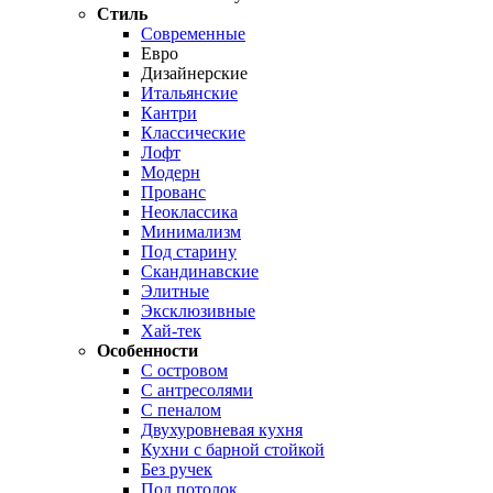
Стиль
Современные
Евро
Дизайнерские
Итальянские
Кантри
Классические
Лофт
Модерн
Прованс
Неоклассика
Минимализм
Под старину
Скандинавские
Элитные
Эксклюзивные
Хай-тек
Особенности
С островом
С антресолями
С пеналом
Двухуровневая кухня
Кухни с барной стойкой
Без ручек
Под потолок