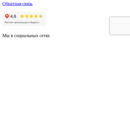
Обратная связь
Мы в социальных сетях
© 2001-2026 «Спутник Стиль».
Все права защищены.
Карта сайта
Заявка на бесплатный расчет
Предполагаемая стоимость кухни
Выбор модели
Форма кухни
Размеры гарнитуры