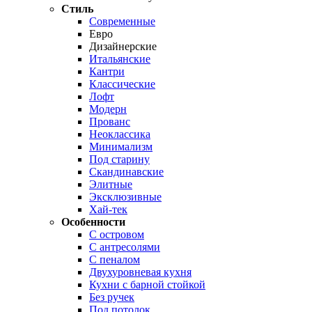
Стиль
Современные
Евро
Дизайнерские
Итальянские
Кантри
Классические
Лофт
Модерн
Прованс
Неоклассика
Минимализм
Под старину
Скандинавские
Элитные
Эксклюзивные
Хай-тек
Особенности
С островом
С антресолями
С пеналом
Двухуровневая кухня
Кухни с барной стойкой
Без ручек
Под потолок