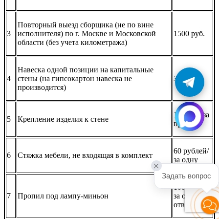
Повторный выезд сборщика (не по вине
3
исполнителя) по г. Москве и Московской
1500 руб.
области (без учета километража)
Навеска одной позиции на капитальные
4
стены (на гипсокартон навеска не
350 руб.
производится)
150 руб. за
5
Крепление изделия к стене
предмет
60 рублей/
6
Стяжка мебели, не входящая в комплект
за одну
Задать вопрос
100 рублей
7
Пропил под лампу-миньон
за одно
отверстие