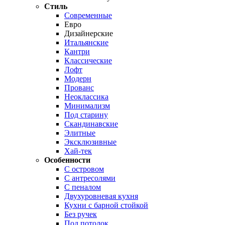
Стиль
Современные
Евро
Дизайнерские
Итальянские
Кантри
Классические
Лофт
Модерн
Прованс
Неоклассика
Минимализм
Под старину
Скандинавские
Элитные
Эксклюзивные
Хай-тек
Особенности
С островом
С антресолями
С пеналом
Двухуровневая кухня
Кухни с барной стойкой
Без ручек
Под потолок