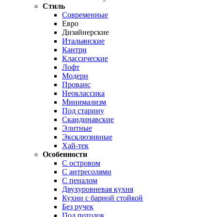
Стиль
Современные
Евро
Дизайнерские
Итальянские
Кантри
Классические
Лофт
Модерн
Прованс
Неоклассика
Минимализм
Под старину
Скандинавские
Элитные
Эксклюзивные
Хай-тек
Особенности
С островом
С антресолями
С пеналом
Двухуровневая кухня
Кухни с барной стойкой
Без ручек
Под потолок