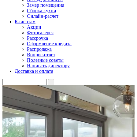
Замер помещения
Сборка кухни
Онлайн-расчет
Клиентам
Акции
Фотогалерея
Рассрочка
Оформление кредита
Распродажа
Вопрос-ответ
Полезные советы
Написать директору
Доставка и оплата