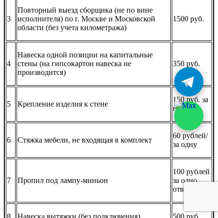
Повторный выезд сборщика (не по вине
3
исполнителя) по г. Москве и Московской
1500 руб.
области (без учета километража)
Навеска одной позиции на капитальные
4
стены (на гипсокартон навеска не
350 руб.
производится)
150 руб. за
5
Крепление изделия к стене
предмет
60 рублей/
6
Стяжка мебели, не входящая в комплект
за одну
100 рублей
7
Пропил под лампу-миньон
за одно
отверстие
8
Навеска вытяжки (без подключения)
500 руб.