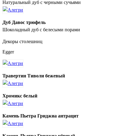
Натуральный дуб с черными сучьями
Дуб Давос трюфель
Шоколадный дуб с белесыми порами
Декоры столешниц
Egger
Травертин Тиволи бежевый
Хромикс белый
Камень Пьетра Гриджиа антрацит
Камень Пьетра Гриджиа чёрный