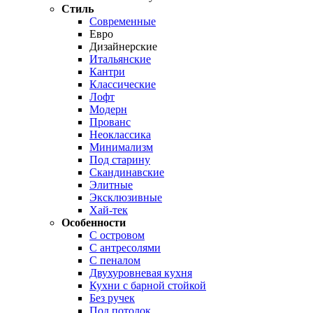
Стиль
Современные
Евро
Дизайнерские
Итальянские
Кантри
Классические
Лофт
Модерн
Прованс
Неоклассика
Минимализм
Под старину
Скандинавские
Элитные
Эксклюзивные
Хай-тек
Особенности
С островом
С антресолями
С пеналом
Двухуровневая кухня
Кухни с барной стойкой
Без ручек
Под потолок