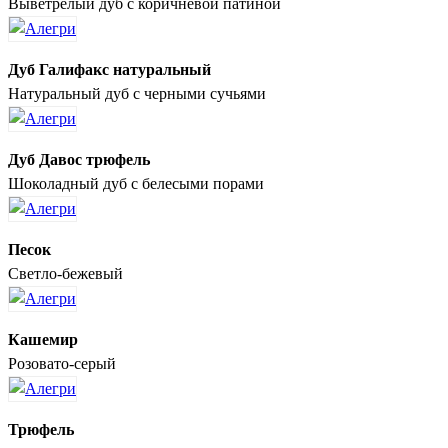
Выветрелый дуб с коричневой патиной
Дуб Галифакс натуральный
Натуральный дуб с черными сучьями
Дуб Давос трюфель
Шоколадный дуб с белесыми порами
Песок
Светло-бежевый
Кашемир
Розовато-серый
Трюфель