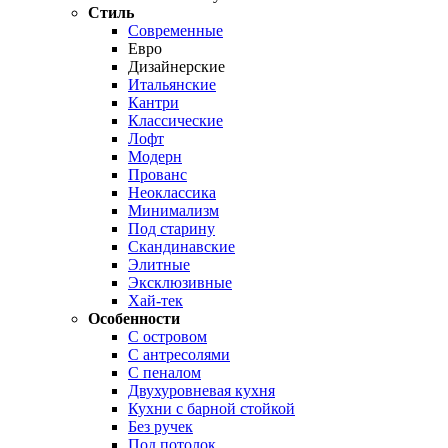
Стиль
Современные
Евро
Дизайнерские
Итальянские
Кантри
Классические
Лофт
Модерн
Прованс
Неоклассика
Минимализм
Под старину
Скандинавские
Элитные
Эксклюзивные
Хай-тек
Особенности
С островом
С антресолями
С пеналом
Двухуровневая кухня
Кухни с барной стойкой
Без ручек
Под потолок