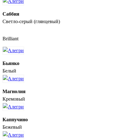
Саббия
Светло-серый (глянцевый)
Brilliant
Бьянко
Белый
Магнолия
Кремовый
Каппучино
Бежевый