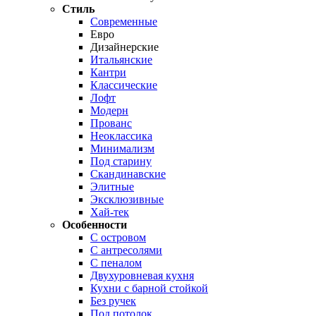
Стиль
Современные
Евро
Дизайнерские
Итальянские
Кантри
Классические
Лофт
Модерн
Прованс
Неоклассика
Минимализм
Под старину
Скандинавские
Элитные
Эксклюзивные
Хай-тек
Особенности
С островом
С антресолями
С пеналом
Двухуровневая кухня
Кухни с барной стойкой
Без ручек
Под потолок