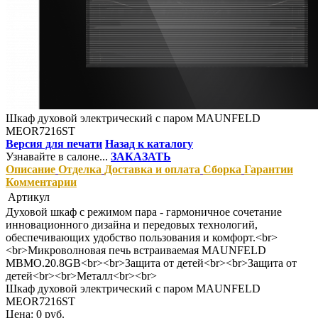
Шкаф духовой электрический с паром MAUNFELD
MEOR7216ST
Версия для печати
Назад к каталогу
Узнавайте в салоне...
ЗАКАЗАТЬ
Описание
Отделка
Доставка и оплата
Сборка
Гарантии
Комментарии
Артикул
Духовой шкаф с режимом пара - гармоничное сочетание
инновационного дизайна и передовых технологий,
обеспечивающих удобство пользования и комфорт.<br>
<br>Микроволновая печь встраиваемая MAUNFELD
MBMO.20.8GB<br><br>Защита от детей<br><br>Защита от
детей<br><br>Металл<br><br>
Шкаф духовой электрический с паром MAUNFELD
MEOR7216ST
Цена: 0 руб.