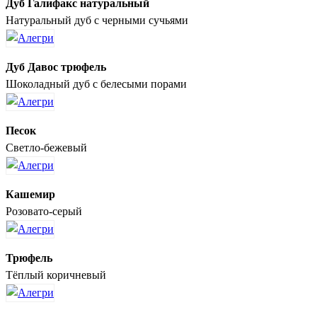
Дуб Галифакс натуральный
Натуральный дуб с черными сучьями
Дуб Давос трюфель
Шоколадный дуб с белесыми порами
Песок
Светло-бежевый
Кашемир
Розовато-серый
Трюфель
Тёплый коричневый