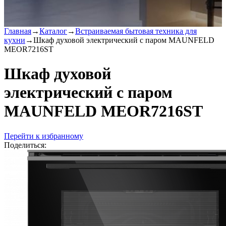
Главная
→
Каталог
→
Встраиваемая бытовая техника для
кухни
→
Шкаф духовой электрический с паром MAUNFELD
MEOR7216ST
Шкаф духовой
электрический с паром
MAUNFELD MEOR7216ST
Перейти к избранному
Поделиться: