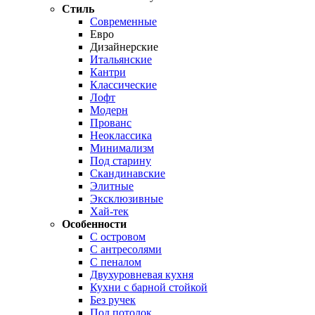
Стиль
Современные
Евро
Дизайнерские
Итальянские
Кантри
Классические
Лофт
Модерн
Прованс
Неоклассика
Минимализм
Под старину
Скандинавские
Элитные
Эксклюзивные
Хай-тек
Особенности
С островом
С антресолями
С пеналом
Двухуровневая кухня
Кухни с барной стойкой
Без ручек
Под потолок