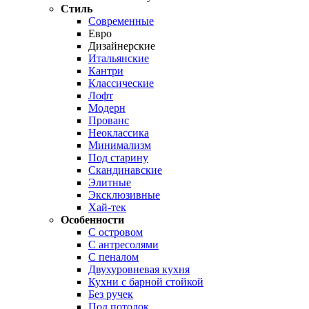
Стиль
Современные
Евро
Дизайнерские
Итальянские
Кантри
Классические
Лофт
Модерн
Прованс
Неоклассика
Минимализм
Под старину
Скандинавские
Элитные
Эксклюзивные
Хай-тек
Особенности
С островом
С антресолями
С пеналом
Двухуровневая кухня
Кухни с барной стойкой
Без ручек
Под потолок