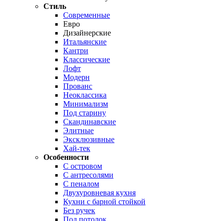
Стиль
Современные
Евро
Дизайнерские
Итальянские
Кантри
Классические
Лофт
Модерн
Прованс
Неоклассика
Минимализм
Под старину
Скандинавские
Элитные
Эксклюзивные
Хай-тек
Особенности
С островом
С антресолями
С пеналом
Двухуровневая кухня
Кухни с барной стойкой
Без ручек
Под потолок