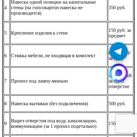
Навеска одной позиции на капитальные
4
стены (на гипсокартон навеска не
350 руб.
производится)
150 руб. за
5
Крепление изделия к стене
предмет
60 рублей/
6
Стяжка мебели, не входящая в комплект
за одну
100 рублей
7
Пропил под лампу-миньон
за одно
отверстие
8
Навеска вытяжки (без подключения)
500 руб.
Вырез отверстия под воду, канализацию,
9
150 руб.
коммуникации (за 1 пропил подетально)