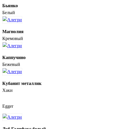
Бьянко
Белый
Магнолия
Кремовый
Каппучино
Бежевый
Кубанит металлик
Хаки
Egger
Дуб Галифакс белый