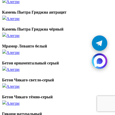
Камень Пьетра Гриджиа антрацит
Камень Пьетра Гриджиа чёрный
Мрамор Леванто белый
Бетон орнаментальный серый
Бетон Чикаго светло-серый
Бетон Чикаго тёмно-серый
Гикори натуральный