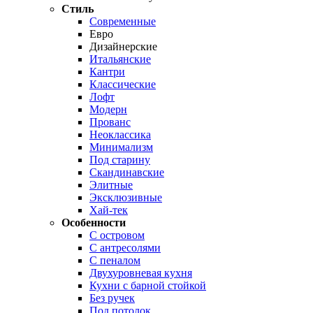
Стиль
Современные
Евро
Дизайнерские
Итальянские
Кантри
Классические
Лофт
Модерн
Прованс
Неоклассика
Минимализм
Под старину
Скандинавские
Элитные
Эксклюзивные
Хай-тек
Особенности
С островом
С антресолями
С пеналом
Двухуровневая кухня
Кухни с барной стойкой
Без ручек
Под потолок