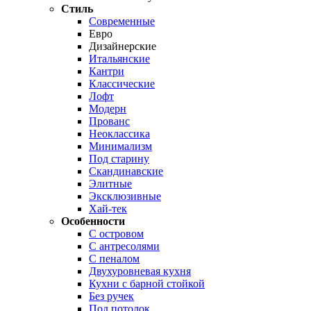
Стиль
Современные
Евро
Дизайнерские
Итальянские
Кантри
Классические
Лофт
Модерн
Прованс
Неоклассика
Минимализм
Под старину
Скандинавские
Элитные
Эксклюзивные
Хай-тек
Особенности
С островом
С антресолями
С пеналом
Двухуровневая кухня
Кухни с барной стойкой
Без ручек
Под потолок