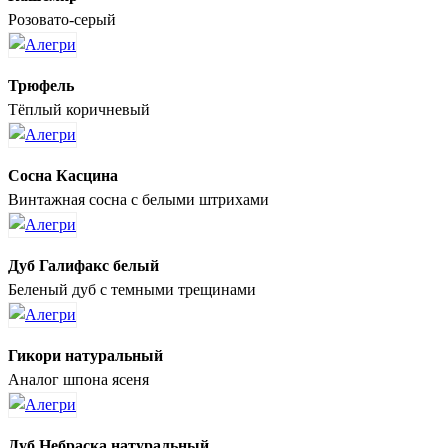
Розовато-серый
Трюфель
Тёплый коричневый
Сосна Касцина
Винтажная сосна с белыми штрихами
Дуб Галифакс белый
Беленый дуб с темными трещинами
Гикори натуральный
Аналог шпона ясеня
Дуб Небраска натуральный