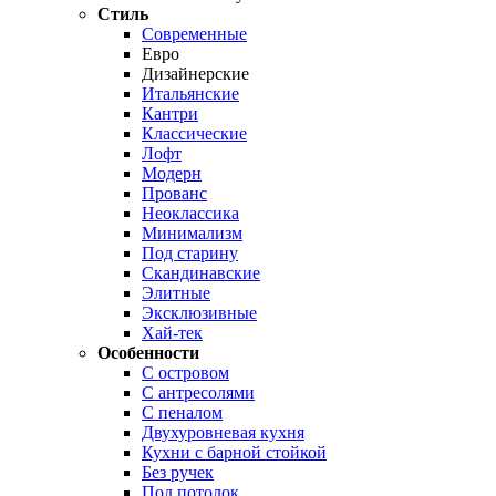
Стиль
Современные
Евро
Дизайнерские
Итальянские
Кантри
Классические
Лофт
Модерн
Прованс
Неоклассика
Минимализм
Под старину
Скандинавские
Элитные
Эксклюзивные
Хай-тек
Особенности
С островом
С антресолями
С пеналом
Двухуровневая кухня
Кухни с барной стойкой
Без ручек
Под потолок