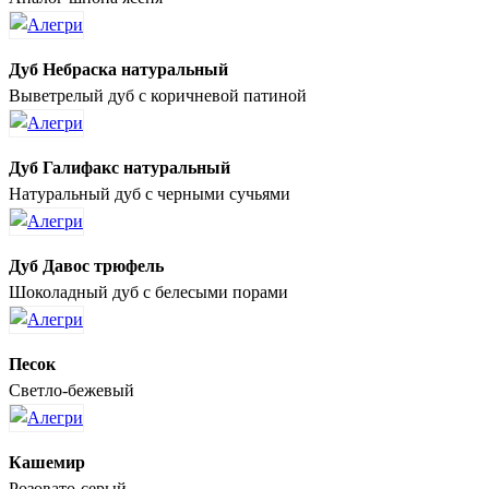
Дуб Небраска натуральный
Выветрелый дуб с коричневой патиной
Дуб Галифакс натуральный
Натуральный дуб с черными сучьями
Дуб Давос трюфель
Шоколадный дуб с белесыми порами
Песок
Светло-бежевый
Кашемир
Розовато-серый