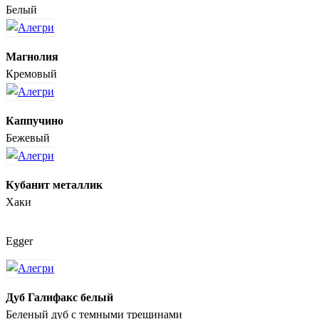
Белый
Магнолия
Кремовый
Каппучино
Бежевый
Кубанит металлик
Хаки
Egger
Дуб Галифакс белый
Беленый дуб с темными трещинами