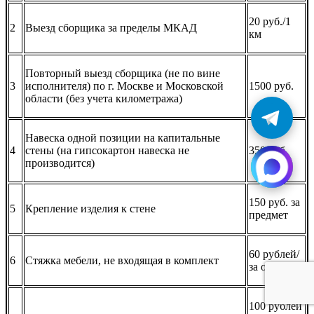
20 руб./1
2
Выезд сборщика за пределы МКАД
км
Повторный выезд сборщика (не по вине
3
исполнителя) по г. Москве и Московской
1500 руб.
области (без учета километража)
Навеска одной позиции на капитальные
4
стены (на гипсокартон навеска не
350 руб.
производится)
150 руб. за
5
Крепление изделия к стене
предмет
60 рублей/
6
Стяжка мебели, не входящая в комплект
за одну
100 рублей