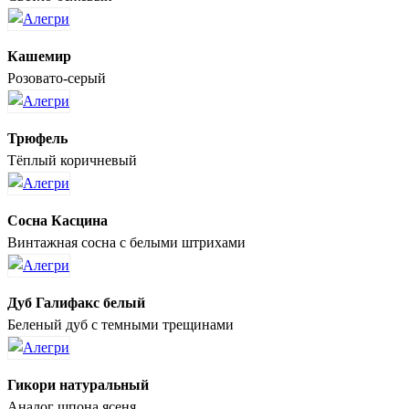
Кашемир
Розовато-серый
Трюфель
Тёплый коричневый
Сосна Касцина
Винтажная сосна с белыми штрихами
Дуб Галифакс белый
Беленый дуб с темными трещинами
Гикори натуральный
Аналог шпона ясеня