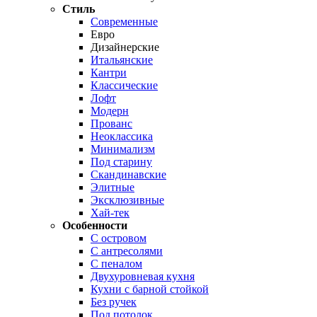
Стиль
Современные
Евро
Дизайнерские
Итальянские
Кантри
Классические
Лофт
Модерн
Прованс
Неоклассика
Минимализм
Под старину
Скандинавские
Элитные
Эксклюзивные
Хай-тек
Особенности
С островом
С антресолями
С пеналом
Двухуровневая кухня
Кухни с барной стойкой
Без ручек
Под потолок