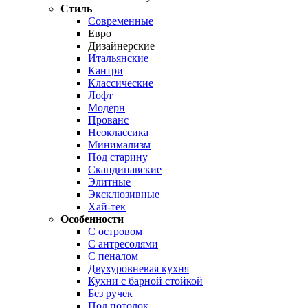
Стиль
Современные
Евро
Дизайнерские
Итальянские
Кантри
Классические
Лофт
Модерн
Прованс
Неоклассика
Минимализм
Под старину
Скандинавские
Элитные
Эксклюзивные
Хай-тек
Особенности
С островом
С антресолями
С пеналом
Двухуровневая кухня
Кухни с барной стойкой
Без ручек
Под потолок