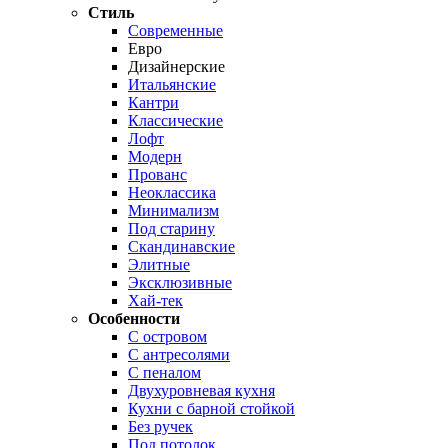
Стиль
Современные
Евро
Дизайнерские
Итальянские
Кантри
Классические
Лофт
Модерн
Прованс
Неоклассика
Минимализм
Под старину
Скандинавские
Элитные
Эксклюзивные
Хай-тек
Особенности
С островом
С антресолями
С пеналом
Двухуровневая кухня
Кухни с барной стойкой
Без ручек
Под потолок