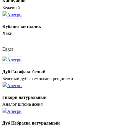
Каппучино
Бежевый
Кубанит металлик
Хаки
Egger
Дуб Галифакс белый
Беленый дуб с темными трещинами
Гикори натуральный
Аналог шпона ясеня
Дуб Небраска натуральный