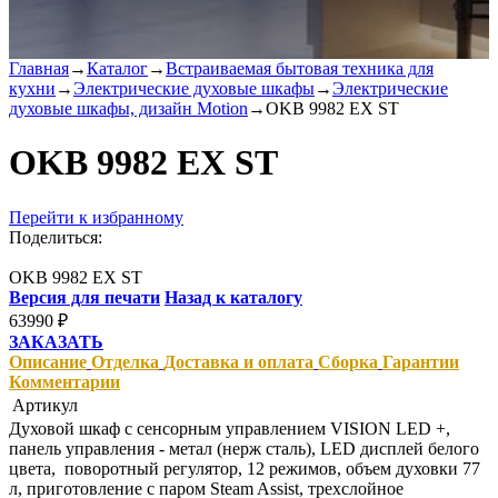
Главная
→
Каталог
→
Встраиваемая бытовая техника для
кухни
→
Электрические духовые шкафы
→
Электрические
духовые шкафы, дизайн Motion
→
OKB 9982 EX ST
OKB 9982 EX ST
Перейти к избранному
Поделиться:
OKB 9982 EX ST
Версия для печати
Назад к каталогу
63990
₽
ЗАКАЗАТЬ
Описание
Отделка
Доставка и оплата
Сборка
Гарантии
Комментарии
Артикул
Духовой шкаф с сенсорным управлением VISION LED +,
панель управления - метал (нерж сталь), LED дисплей белого
цвета, поворотный регулятор, 12 режимов, объем духовки 77
л, приготовление c паром Steam Assist, трехслойное