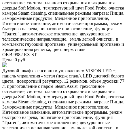
остекление, система плавного открывания и закрывания
дверцы Soft Motion, температурный щуп Food Probe, очистка
камеры Steam cleaning, специальные режимы нагрева: Пицца,
Замороженные продукты, Медленное приготовление,
Интенсивное запекание, автоматичсекие программы, режим
быстрого нагрева, пошаговое приготовление, функция
"Гратен", автоматическое отключение, двухуровневые
телескопические направляющие, эмаль легкой очистки, в
комплекте: глубокий противень, универсальный противень и
хромированная решетка, цвет: нерж сталь
OKB 9982 EX ST
Цена: 0 руб.
Духовой шкаф с сенсорным управлением VISION LED +,
панель управления - метал (нерж сталь), LED дисплей белого
цвета, поворотный регулятор, 12 режимов, объем духовки 77
л, приготовление c паром Steam Assist, трехслойное
остекление, система плавного открывания и закрывания
дверцы Soft Motion, температурный щуп Food Probe, очистка
камеры Steam cleaning, специальные режимы нагрева: Пицца,
Замороженные продукты, Медленное приготовление,
Интенсивное запекание, автоматичсекие программы, режим
быстрого нагрева, пошаговое приготовление, функция
"Гратен", автоматическое отключение, двухуровневые
телескопические направляющие, эмаль легкой очистки, в