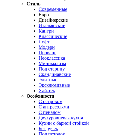
Стиль
Современные
Евро
Дизайнерские
Итальянские
Кантри
Классические
Лофт
Модерн
Прованс
Неоклассика
Минимализм
Под старину
Скандинавские
Элитные
Эксклюзивные
Хай-тек
Особенности
С островом
С антресолями
С пеналом
Двухуровневая кухня
Кухни с барной стойкой
Без ручек
Под потолок