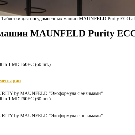
→
Таблетки для посудомоечных машин MAUNFELD Purity ECO all
 машин MAUNFELD Purity ECO a
 in 1 MDT60EC (60 шт.)
ментарии
я PURITY by MAUNFELD "Экоформула с энзимами"
 in 1 MDT60EC (60 шт.)
я PURITY by MAUNFELD "Экоформула с энзимами"