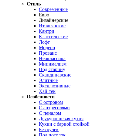
Стиль
Современные
Евро
Дизайнерские
Итальянские
Кантри
Классические
Лофт
Модерн
Прованс
Неоклассика
Минимализм
Под старину
Скандинавские
Элитные
Эксклюзивные
Хай-тек
Особенности
С островом
С антресолями
С пеналом
Двухуровневая кухня
Кухни с барной стойкой
Без ручек
Под потолок