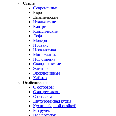
Стиль
Современные
Евро
Дизайнерские
Итальянские
Кантри
Классические
Лофт
Модерн
Прованс
Неоклассика
Минимализм
Под старину
Скандинавские
Элитные
Эксклюзивные
Хай-тек
Особенности
С островом
С антресолями
С пеналом
Двухуровневая кухня
Кухни с барной стойкой
Без ручек
Под потолок