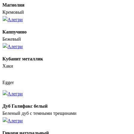
Магнолия
Кремовый
Каппучино
Бежевый
Кубанит металлик
Хаки
Egger
Дуб Галифакс белый
Беленый дуб с темными трещинами
Гикори натуральный