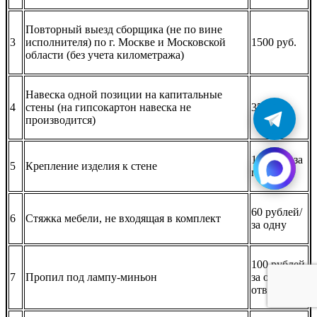
Повторный выезд сборщика (не по вине
3
исполнителя) по г. Москве и Московской
1500 руб.
области (без учета километража)
Навеска одной позиции на капитальные
4
стены (на гипсокартон навеска не
350 руб.
производится)
150 руб. за
5
Крепление изделия к стене
предмет
60 рублей/
6
Стяжка мебели, не входящая в комплект
за одну
100 рублей
7
Пропил под лампу-миньон
за одно
отверстие