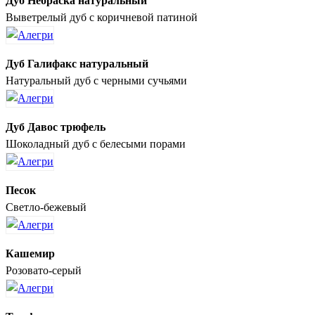
Дуб Небраска натуральный
Выветрелый дуб с коричневой патиной
Дуб Галифакс натуральный
Натуральный дуб с черными сучьями
Дуб Давос трюфель
Шоколадный дуб с белесыми порами
Песок
Светло-бежевый
Кашемир
Розовато-серый