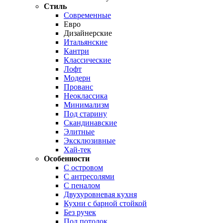
Стиль
Современные
Евро
Дизайнерские
Итальянские
Кантри
Классические
Лофт
Модерн
Прованс
Неоклассика
Минимализм
Под старину
Скандинавские
Элитные
Эксклюзивные
Хай-тек
Особенности
С островом
С антресолями
С пеналом
Двухуровневая кухня
Кухни с барной стойкой
Без ручек
Под потолок