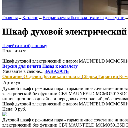
Главная
→
Каталог
→
Встраиваемая бытовая техника для кухни
Шкаф духовой электрическ
Перейти к избранному
Поделиться:
Шкаф духовой электрический с паром MAUNFELD MCMO50
Версия для печати
Назад к каталогу
Узнавайте в салоне...
ЗАКАЗАТЬ
Описание
Отделка
Доставка и оплата
Сборка
Гарантии
Ком
Артикул
Духовой шкаф с режимом пара - гармоничное сочетание иннов
электрический без функции СВЧ MAUNFELD MCMO5013SDGB<br
инновационного дизайна и передовых технологий, обеспечива
Шкаф духовой электрический с паром MAUNFELD MCMO50
Цена: 0 руб.
Духовой шкаф с режимом пара - гармоничное сочетание иннов
электрический без функции СВЧ MAUNFELD MCMO5013SDGB<br