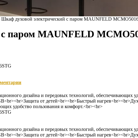
→
Шкаф духовой электрический с паром MAUNFELD MCMO501
ий с паром MAUNFELD MCMO5
16STG
ментарии
ационного дизайна и передовых технологий, обеспечивающих у
><br>Защита от детей<br><br>Быстрый нагрев<br><br>Духов
ющих удобство пользования и комфорт.<br><br>
16STG
ационного дизайна и передовых технологий, обеспечивающих у
><br>Защита от детей<br><br>Быстрый нагрев<br><br>Духов