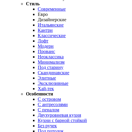
Стиль
Современные
Евро
Дизайнерские
Итальянские
Кантри
Классические
Лофт
Модерн
Прованс
Неоклассика
Минимализм
Под старину
Скандинавские
Элитные
Эксклюзивные
Хай-тек
Особенности
С островом
С антресолями
С пеналом
Двухуровневая кухня
Кухни с барной стойкой
Без ручек
Под потолок