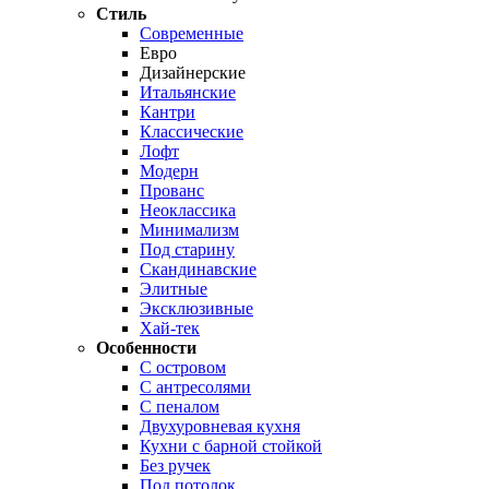
Стиль
Современные
Евро
Дизайнерские
Итальянские
Кантри
Классические
Лофт
Модерн
Прованс
Неоклассика
Минимализм
Под старину
Скандинавские
Элитные
Эксклюзивные
Хай-тек
Особенности
С островом
С антресолями
С пеналом
Двухуровневая кухня
Кухни с барной стойкой
Без ручек
Под потолок