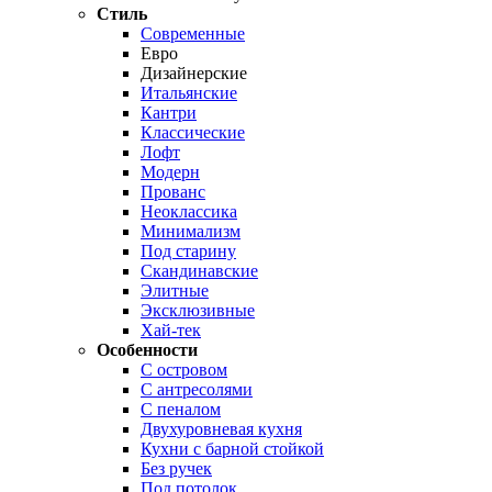
Стиль
Современные
Евро
Дизайнерские
Итальянские
Кантри
Классические
Лофт
Модерн
Прованс
Неоклассика
Минимализм
Под старину
Скандинавские
Элитные
Эксклюзивные
Хай-тек
Особенности
С островом
С антресолями
С пеналом
Двухуровневая кухня
Кухни с барной стойкой
Без ручек
Под потолок