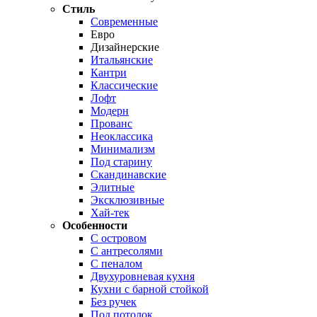
Стиль
Современные
Евро
Дизайнерские
Итальянские
Кантри
Классические
Лофт
Модерн
Прованс
Неоклассика
Минимализм
Под старину
Скандинавские
Элитные
Эксклюзивные
Хай-тек
Особенности
С островом
С антресолями
С пеналом
Двухуровневая кухня
Кухни с барной стойкой
Без ручек
Под потолок