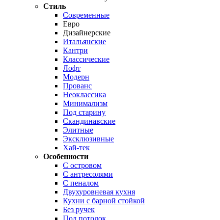
Стиль
Современные
Евро
Дизайнерские
Итальянские
Кантри
Классические
Лофт
Модерн
Прованс
Неоклассика
Минимализм
Под старину
Скандинавские
Элитные
Эксклюзивные
Хай-тек
Особенности
С островом
С антресолями
С пеналом
Двухуровневая кухня
Кухни с барной стойкой
Без ручек
Под потолок