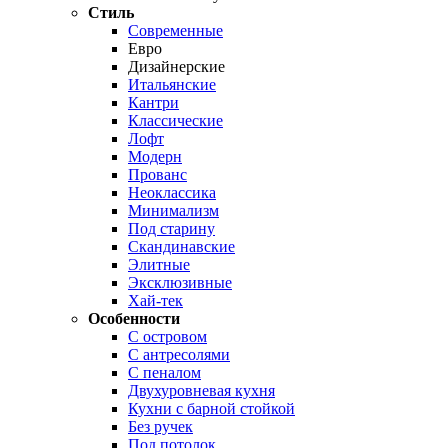
Стиль
Современные
Евро
Дизайнерские
Итальянские
Кантри
Классические
Лофт
Модерн
Прованс
Неоклассика
Минимализм
Под старину
Скандинавские
Элитные
Эксклюзивные
Хай-тек
Особенности
С островом
С антресолями
С пеналом
Двухуровневая кухня
Кухни с барной стойкой
Без ручек
Под потолок