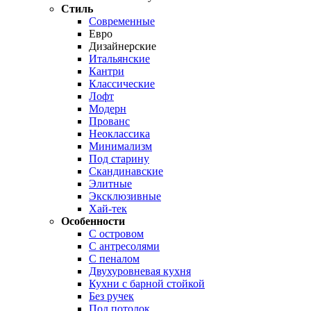
Стиль
Современные
Евро
Дизайнерские
Итальянские
Кантри
Классические
Лофт
Модерн
Прованс
Неоклассика
Минимализм
Под старину
Скандинавские
Элитные
Эксклюзивные
Хай-тек
Особенности
С островом
С антресолями
С пеналом
Двухуровневая кухня
Кухни с барной стойкой
Без ручек
Под потолок