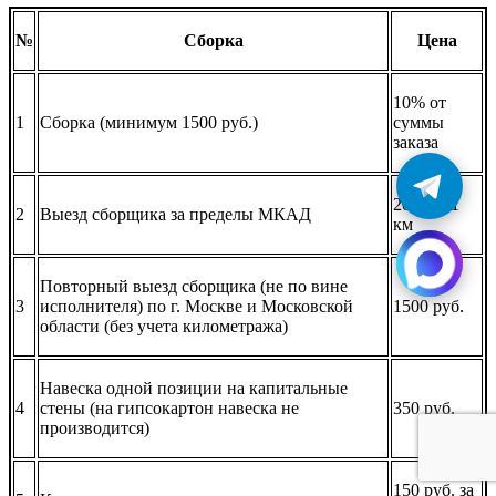
№
Сборка
Цена
10% от
1
Сборка (минимум 1500 руб.)
суммы
заказа
20 руб./1
2
Выезд сборщика за пределы МКАД
км
Повторный выезд сборщика (не по вине
3
исполнителя) по г. Москве и Московской
1500 руб.
области (без учета километража)
Навеска одной позиции на капитальные
4
стены (на гипсокартон навеска не
350 руб.
производится)
150 руб. за