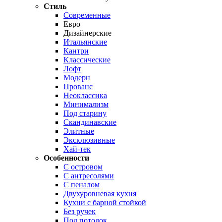
Стиль
Современные
Евро
Дизайнерские
Итальянские
Кантри
Классические
Лофт
Модерн
Прованс
Неоклассика
Минимализм
Под старину
Скандинавские
Элитные
Эксклюзивные
Хай-тек
Особенности
С островом
С антресолями
С пеналом
Двухуровневая кухня
Кухни с барной стойкой
Без ручек
Под потолок