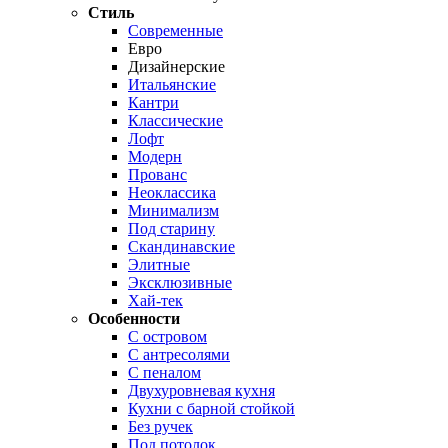
Стиль
Современные
Евро
Дизайнерские
Итальянские
Кантри
Классические
Лофт
Модерн
Прованс
Неоклассика
Минимализм
Под старину
Скандинавские
Элитные
Эксклюзивные
Хай-тек
Особенности
С островом
С антресолями
С пеналом
Двухуровневая кухня
Кухни с барной стойкой
Без ручек
Под потолок