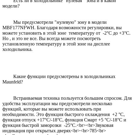
Есть ли в холодильнике "нулевая " зона и в какой
модели?
Мы предусмотрели "нулевую" зону в модели
MBF177NFWН. Благодаря возможности регулировки, вы
можете установить в этой зоне температуру от -2°С до +3°С.
Но , и это не все. Вы всегда можете посмотреть
установленную температуру в этой зоне на дисплее
холодильника.
Какие функции предусмотрены в холодильниках
Maunfeld?
Встраиваемая техника пользуется большим спросом. Для
удобства эксплуатации мы предусмотрели несколько
функций, которые вы можете использовать при
необходимости. Это функция быстрого охлаждения +2 °С,
функция отпуск +17°С/-18°С, функция Смарт +5 °С/-18°С и
функция быстрой заморозки -25°С.<br><br>Звуковая
индикация при открытых дверях<br><br>785<br>