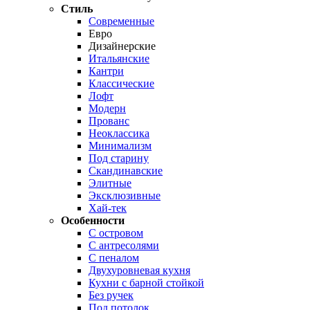
Стиль
Современные
Евро
Дизайнерские
Итальянские
Кантри
Классические
Лофт
Модерн
Прованс
Неоклассика
Минимализм
Под старину
Скандинавские
Элитные
Эксклюзивные
Хай-тек
Особенности
С островом
С антресолями
С пеналом
Двухуровневая кухня
Кухни с барной стойкой
Без ручек
Под потолок