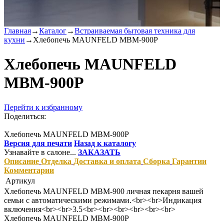
Главная
→
Каталог
→
Встраиваемая бытовая техника для
кухни
→
Хлебопечь MAUNFELD MBM-900P
Хлебопечь MAUNFELD
MBM-900P
Перейти к избранному
Поделиться:
Хлебопечь MAUNFELD MBM-900P
Версия для печати
Назад к каталогу
Узнавайте в салоне...
ЗАКАЗАТЬ
Описание
Отделка
Доставка и оплата
Сборка
Гарантии
Комментарии
Артикул
Хлебопечь MAUNFELD MBM-900 личная пекарня вашей
семьи с автоматическими режимами.<br><br>Индикация
включения<br><br>3.5<br><br><br><br><br><br>
Хлебопечь MAUNFELD MBM-900P