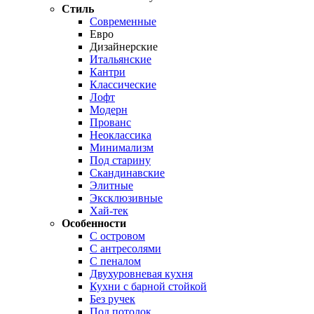
Стиль
Современные
Евро
Дизайнерские
Итальянские
Кантри
Классические
Лофт
Модерн
Прованс
Неоклассика
Минимализм
Под старину
Скандинавские
Элитные
Эксклюзивные
Хай-тек
Особенности
С островом
С антресолями
С пеналом
Двухуровневая кухня
Кухни с барной стойкой
Без ручек
Под потолок