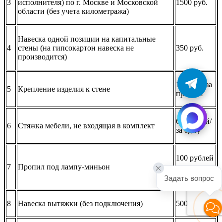
3
исполнителя) по г. Москве и Московской
1500 руб.
области (без учета километража)
Навеска одной позиции на капитальные
4
стены (на гипсокартон навеска не
350 руб.
производится)
150 руб. за
5
Крепление изделия к стене
предмет
60 рублей/
6
Стяжка мебели, не входящая в комплект
за одну
100 рублей
7
Пропил под лампу-миньон
за одно
отверстие
Задать вопрос
8
Навеска вытяжки (без подключения)
500 руб.