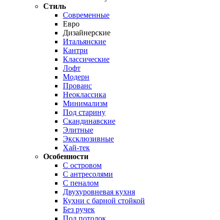
Стиль
Современные
Евро
Дизайнерские
Итальянские
Кантри
Классические
Лофт
Модерн
Прованс
Неоклассика
Минимализм
Под старину
Скандинавские
Элитные
Эксклюзивные
Хай-тек
Особенности
С островом
С антресолями
С пеналом
Двухуровневая кухня
Кухни с барной стойкой
Без ручек
Под потолок