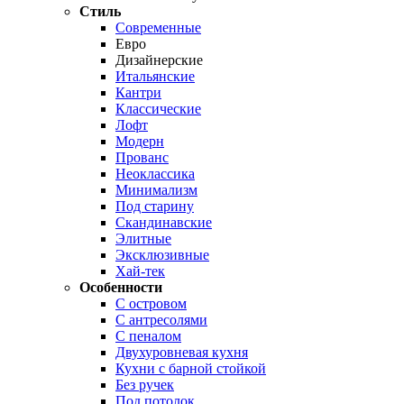
Стиль
Современные
Евро
Дизайнерские
Итальянские
Кантри
Классические
Лофт
Модерн
Прованс
Неоклассика
Минимализм
Под старину
Скандинавские
Элитные
Эксклюзивные
Хай-тек
Особенности
С островом
С антресолями
С пеналом
Двухуровневая кухня
Кухни с барной стойкой
Без ручек
Под потолок