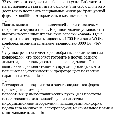
32 см поместится даже на небольшой кухне. Работает от
магистрального газа и газа в баллоне (тип G30). Для этого
достаточно поставить специальные жиклеры французской
фирмы Sourdillion, которые есть в комплекте.<br>
<br>
Панель выполнена из нержавеющей стали с эмалевым
покрытием черного цвета. В данной модели установлены
высококачественные итальянские горелки «Sabaf». Одна
стандартная конфорка мощностью 1700 Вт и одна WOK-
конфорка двойным пламенем мощностью 3000 Вт. <br>
<br>
Чугунная решетка имеет крестообразные соединения над
конфорками, что позволяет готовить в посуде разного
диаметра, не используя специальные подставки. Она
выполнена с дополнительной упругой прокладкой, что
повышает ее устойчивость и предотвращает появление
царапин на эмали.<br>
<br>
Регулирование подачи газа и электроподжиг конфорок
происходит с помощью
поворотных цельнометаллических ручек. Для простоты
использования около каждой ручки нанесены
информационные изображения: используемая конфорка,
подача газа выключена, электроподжиг, максимальное пламя и
минимальное пламя.<br>