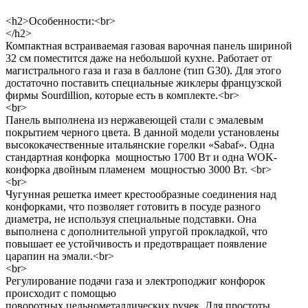
<h2>Особенности:<br>
</h2>
Компактная встраиваемая газовая варочная панель шириной
32 см поместится даже на небольшой кухне. Работает от
магистрального газа и газа в баллоне (тип G30). Для этого
достаточно поставить специальные жиклеры французской
фирмы Sourdillion, которые есть в комплекте.<br>
<br>
Панель выполнена из нержавеющей стали с эмалевым
покрытием черного цвета. В данной модели установлены
высококачественные итальянские горелки «Sabaf». Одна
стандартная конфорка мощностью 1700 Вт и одна WOK-
конфорка двойным пламенем мощностью 3000 Вт. <br>
<br>
Чугунная решетка имеет крестообразные соединения над
конфорками, что позволяет готовить в посуде разного
диаметра, не используя специальные подставки. Она
выполнена с дополнительной упругой прокладкой, что
повышает ее устойчивость и предотвращает появление
царапин на эмали.<br>
<br>
Регулирование подачи газа и электроподжиг конфорок
происходит с помощью
поворотных цельнометаллических ручек. Для простоты