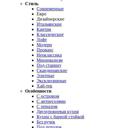
Стиль
Современные
Евро
Дизайнерские
Итальянские
Кантри
Классические
Лофт
Модерн
Прованс
Неоклассика
Минимализм
Под старину
Скандинавские
Элитные
Эксклюзивные
Хай-тек
Особенности
С островом
С антресолями
С пеналом
Двухуровневая кухня
Кухни с барной стойкой
Без ручек
Под потолок