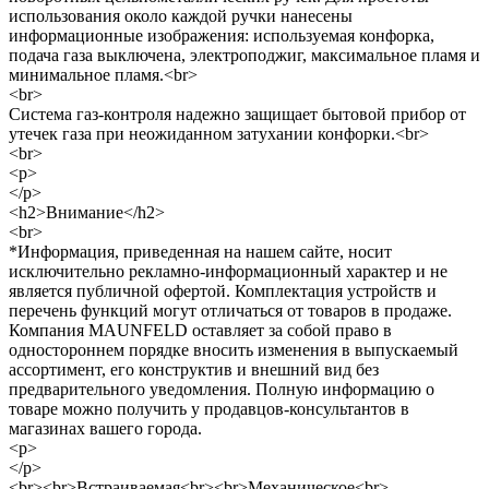
использования около каждой ручки нанесены
информационные изображения: используемая конфорка,
подача газа выключена, электроподжиг, максимальное пламя и
минимальное пламя.<br>
<br>
Система газ-контроля надежно защищает бытовой прибор от
утечек газа при неожиданном затухании конфорки.<br>
<br>
<p>
</p>
<h2>Внимание</h2>
<br>
*Информация, приведенная на нашем сайте, носит
исключительно рекламно-информационный характер и не
является публичной офертой. Комплектация устройств и
перечень функций могут отличаться от товаров в продаже.
Компания MAUNFELD оставляет за собой право в
одностороннем порядке вносить изменения в выпускаемый
ассортимент, его конструктив и внешний вид без
предварительного уведомления. Полную информацию о
товаре можно получить у продавцов-консультантов в
магазинах вашего города.
<p>
</p>
<br><br>Встраиваемая<br><br>Механическое<br>