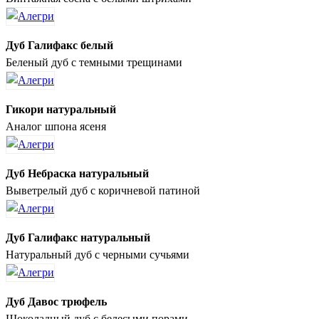
Дуб Галифакс белый
Беленый дуб с темными трещинами
Гикори натуральный
Аналог шпона ясеня
Дуб Небраска натуральный
Выветрелый дуб с коричневой патиной
Дуб Галифакс натуральный
Натуральный дуб с черными сучьями
Дуб Давос трюфель
Шоколадный дуб с белесыми порами