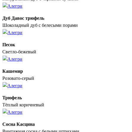
Дуб Давос трюфель
Шоколадный дуб с белесыми порами
Песок
Светло-бежевый
Кашемир
Розовато-серый
Трюфель
Тёплый коричневый
Сосна Касцина
Винтажная сосна с белыми штрихами