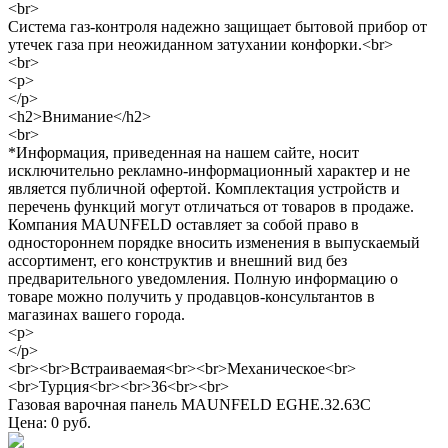
<br>
Система газ-контроля надежно защищает бытовой прибор от
утечек газа при неожиданном затухании конфорки.<br>
<br>
<p>
</p>
<h2>Внимание</h2>
<br>
*Информация, приведенная на нашем сайте, носит
исключительно рекламно-информационный характер и не
является публичной офертой. Комплектация устройств и
перечень функций могут отличаться от товаров в продаже.
Компания MAUNFELD оставляет за собой право в
одностороннем порядке вносить изменения в выпускаемый
ассортимент, его конструктив и внешний вид без
предварительного уведомления. Полную информацию о
товаре можно получить у продавцов-консультантов в
магазинах вашего города.
<p>
</p>
<br><br>Встраиваемая<br><br>Механическое<br>
<br>Турция<br><br>36<br><br>
Газовая варочная панель MAUNFELD EGHE.32.63C
Цена: 0 руб.