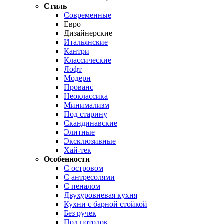
Стиль
Современные
Евро
Дизайнерские
Итальянские
Кантри
Классические
Лофт
Модерн
Прованс
Неоклассика
Минимализм
Под старину
Скандинавские
Элитные
Эксклюзивные
Хай-тек
Особенности
С островом
С антресолями
С пеналом
Двухуровневая кухня
Кухни с барной стойкой
Без ручек
Под потолок