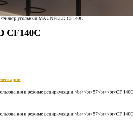
→
Фильтр угольный MAUNFELD CF140С
D CF140С
ментарии
пользования в режиме рециркуляции.<br><br>57<br><br>CF 140
пользования в режиме рециркуляции.<br><br>57<br><br>CF 140