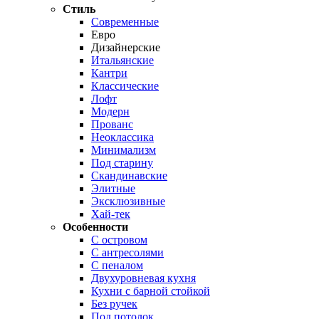
Стиль
Современные
Евро
Дизайнерские
Итальянские
Кантри
Классические
Лофт
Модерн
Прованс
Неоклассика
Минимализм
Под старину
Скандинавские
Элитные
Эксклюзивные
Хай-тек
Особенности
С островом
С антресолями
С пеналом
Двухуровневая кухня
Кухни с барной стойкой
Без ручек
Под потолок