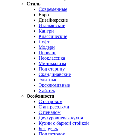
Стиль
Современные
Евро
Дизайнерские
Итальянские
Кантри
Классические
Лофт
Модерн
Прованс
Неоклассика
Минимализм
Под старину
Скандинавские
Элитные
Эксклюзивные
Хай-тек
Особенности
С островом
С антресолями
С пеналом
Двухуровневая кухня
Кухни с барной стойкой
Без ручек
Под потолок