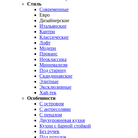
Стиль
Современные
Евро
Дизайнерские
Итальянские
Кантри
Классические
Лофт
Модерн
Прованс
Неоклассика
Минимализм
Под старину
Скандинавские
Элитные
Эксклюзивные
Хай-тек
Особенности
С островом
С антресолями
С пеналом
Двухуровневая кухня
Кухни с барной стойкой
Без ручек
Под потолок