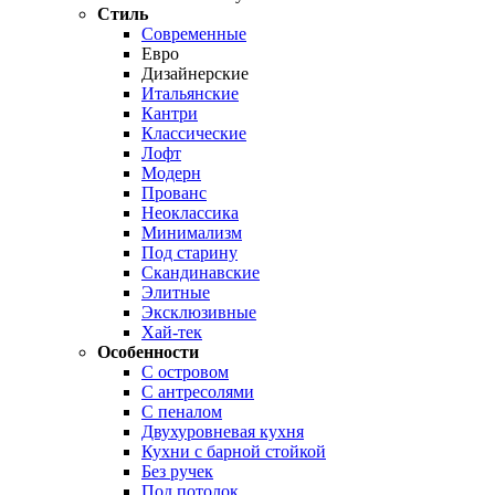
Стиль
Современные
Евро
Дизайнерские
Итальянские
Кантри
Классические
Лофт
Модерн
Прованс
Неоклассика
Минимализм
Под старину
Скандинавские
Элитные
Эксклюзивные
Хай-тек
Особенности
С островом
С антресолями
С пеналом
Двухуровневая кухня
Кухни с барной стойкой
Без ручек
Под потолок