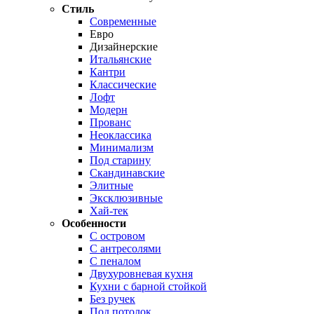
Стиль
Современные
Евро
Дизайнерские
Итальянские
Кантри
Классические
Лофт
Модерн
Прованс
Неоклассика
Минимализм
Под старину
Скандинавские
Элитные
Эксклюзивные
Хай-тек
Особенности
С островом
С антресолями
С пеналом
Двухуровневая кухня
Кухни с барной стойкой
Без ручек
Под потолок