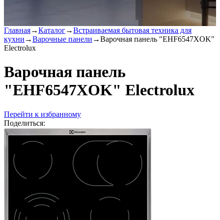
Главная
→
Каталог
→
Встраиваемая бытовая техника для
кухни
→
Варочные панели
→
Варочная панель "EHF6547XOK"
Electrolux
Варочная панель
"EHF6547XOK" Electrolux
Перейти к избранному
Поделиться: