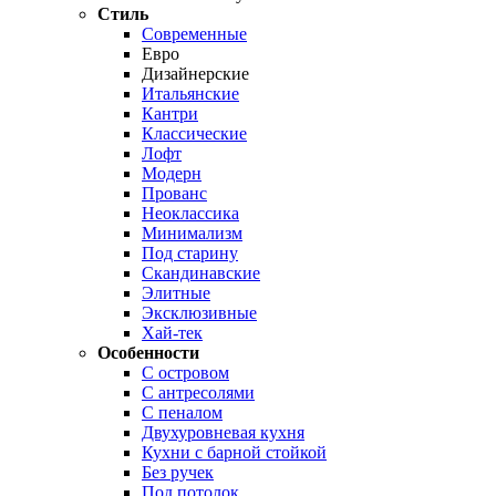
Стиль
Современные
Евро
Дизайнерские
Итальянские
Кантри
Классические
Лофт
Модерн
Прованс
Неоклассика
Минимализм
Под старину
Скандинавские
Элитные
Эксклюзивные
Хай-тек
Особенности
С островом
С антресолями
С пеналом
Двухуровневая кухня
Кухни с барной стойкой
Без ручек
Под потолок