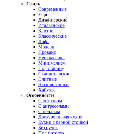
Стиль
Современные
Евро
Дизайнерские
Итальянские
Кантри
Классические
Лофт
Модерн
Прованс
Неоклассика
Минимализм
Под старину
Скандинавские
Элитные
Эксклюзивные
Хай-тек
Особенности
С островом
С антресолями
С пеналом
Двухуровневая кухня
Кухни с барной стойкой
Без ручек
Под потолок