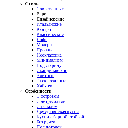
Стиль
Современные
Евро
Дизайнерские
Итальянские
Кантри
Классические
Лофт
Модерн
Прованс
Неоклассика
Минимализм
Под старину
Скандинавские
Элитные
Эксклюзивные
Хай-тек
Особенности
С островом
С антресолями
С пеналом
Двухуровневая кухня
Кухни с барной стойкой
Без ручек
Под потолок